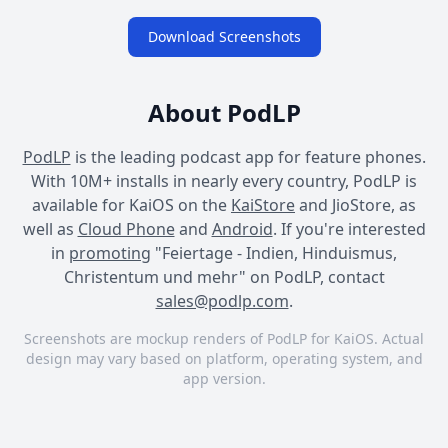
Download Screenshots
About PodLP
PodLP
is the leading podcast app for feature phones.
With 10M+ installs in nearly every country, PodLP is
available for KaiOS on the
KaiStore
and JioStore, as
well as
Cloud Phone
and
Android
. If you're interested
in
promoting
"Feiertage - Indien, Hinduismus,
Christentum und mehr" on PodLP, contact
sales@podlp.com
.
Screenshots are mockup renders of PodLP for KaiOS. Actual
design may vary based on platform, operating system, and
app version.
Feiertage - Indien,
Feiertage - Indien,
Feiertage - Indien,
Hinduismus, Christentum
Hinduismus, Christentum
Hinduismus, Christentum