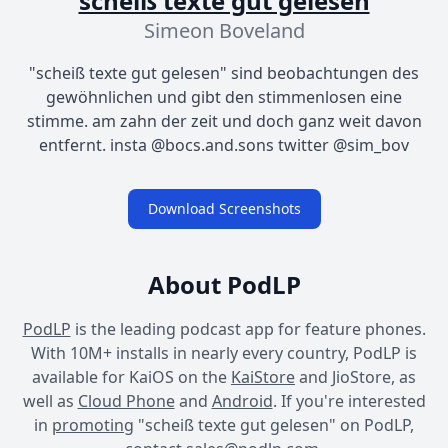
scheiß texte gut gelesen
Simeon Boveland
"scheiß texte gut gelesen" sind beobachtungen des
gewöhnlichen und gibt den stimmenlosen eine
stimme. am zahn der zeit und doch ganz weit davon
entfernt. insta @bocs.and.sons twitter @sim_bov
Download Screenshots
About PodLP
PodLP
is the leading podcast app for feature phones.
With 10M+ installs in nearly every country, PodLP is
available for KaiOS on the
KaiStore
and JioStore, as
well as
Cloud Phone
and
Android
. If you're interested
in
promoting
"scheiß texte gut gelesen" on PodLP,