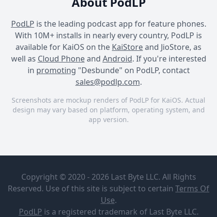
About PodLP
PodLP
is the leading podcast app for feature phones.
With 10M+ installs in nearly every country, PodLP is
available for KaiOS on the
KaiStore
and JioStore, as
well as
Cloud Phone
and
Android
. If you're interested
in
promoting
"Desbunde" on PodLP, contact
sales@podlp.com
.
Screenshots are mockup renders of PodLP for KaiOS. Actual
design may vary based on platform, operating system, and
app version.
Desbunde
Desbunde
Desbunde
Desbunde
#02 | Don't
touch it's art
Site RG
Copyright © 2020 - 2026 Last Byte LLC. All Rights
(com Letrux
e Felipe
Reserved. Use of this site is subject to certain
Terms Of
A cada episódio, Matheus
Morozini)
Mar 20, 2020
Use
.
Evangelista conduz uma
37¼ minutes
85 MB
PodLP
is a
registered trademark
of Last Byte LLC.