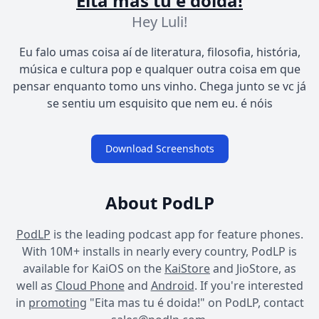
Eita mas tu é doida!
Hey Luli!
Eu falo umas coisa aí de literatura, filosofia, história,
música e cultura pop e qualquer outra coisa em que
pensar enquanto tomo uns vinho. Chega junto se vc já
se sentiu um esquisito que nem eu. é nóis
Download Screenshots
About PodLP
PodLP
is the leading podcast app for feature phones.
With 10M+ installs in nearly every country, PodLP is
available for KaiOS on the
KaiStore
and JioStore, as
well as
Cloud Phone
and
Android
. If you're interested
in
promoting
"Eita mas tu é doida!" on PodLP, contact