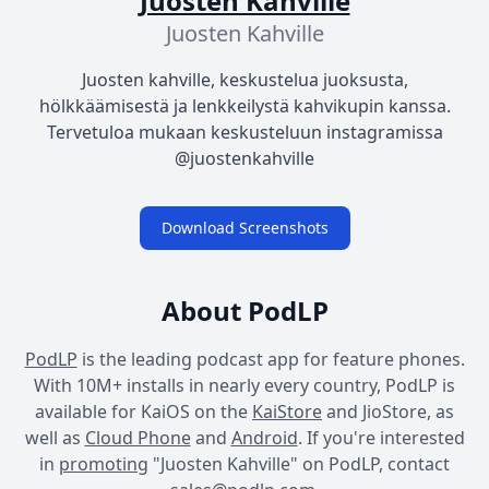
Juosten Kahville
Juosten Kahville
Juosten kahville, keskustelua juoksusta,
hölkkäämisestä ja lenkkeilystä kahvikupin kanssa.
Tervetuloa mukaan keskusteluun instagramissa
@juostenkahville
Download Screenshots
About PodLP
PodLP
is the leading podcast app for feature phones.
With 10M+ installs in nearly every country, PodLP is
available for KaiOS on the
KaiStore
and JioStore, as
well as
Cloud Phone
and
Android
. If you're interested
in
promoting
"Juosten Kahville" on PodLP, contact