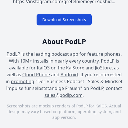
https://instagram.com/gretelniemeyer?igshid...
Download Screenshots
About PodLP
PodLP
is the leading podcast app for feature phones.
With 10M+ installs in nearly every country, PodLP is
available for KaiOS on the
KaiStore
and JioStore, as
well as
Cloud Phone
and
Android
. If you're interested
in
promoting
"Der Business Podcast - Sales & Mindset
Impulse für selbstständige Frauen" on PodLP, contact
sales@podlp.com
.
Screenshots are mockup renders of PodLP for KaiOS. Actual
design may vary based on platform, operating system, and
app version.