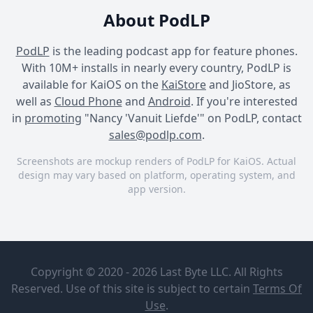
About PodLP
PodLP
is the leading podcast app for feature phones.
With 10M+ installs in nearly every country, PodLP is
available for KaiOS on the
KaiStore
and JioStore, as
well as
Cloud Phone
and
Android
. If you're interested
in
promoting
"Nancy 'Vanuit Liefde'" on PodLP, contact
sales@podlp.com
.
Screenshots are mockup renders of PodLP for KaiOS. Actual
design may vary based on platform, operating system, and
app version.
Nancy 'Vanuit Liefde'
Nancy 'Vanuit Liefde'
Nancy 'Vanuit Liefde'
Nancy
#5 Mijn
'Vanuit
grootste les
Copyright © 2020 - 2026 Last Byte LLC. All Rights
Liefde'
in liefde..
Reserved. Use of this site is subject to certain
Terms Of
Nancy
Apr 8, 2026
5¼ minutes
Use
.
Grapendaal