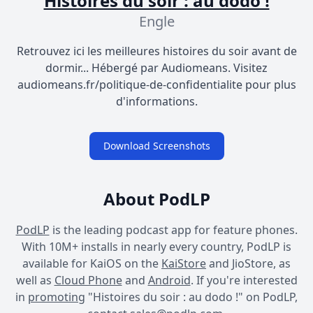
Histoires du soir : au dodo !
Engle
Retrouvez ici les meilleures histoires du soir avant de
dormir... Hébergé par Audiomeans. Visitez
audiomeans.fr/politique-de-confidentialite pour plus
d'informations.
Download Screenshots
About PodLP
PodLP
is the leading podcast app for feature phones.
With 10M+ installs in nearly every country, PodLP is
available for KaiOS on the
KaiStore
and JioStore, as
well as
Cloud Phone
and
Android
. If you're interested
in
promoting
"Histoires du soir : au dodo !" on PodLP,