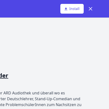
Dismiss
Install
der
er ARD Audiothek und überall wo es
erter Deutschlehrer, Stand-Up-Comedian und
ente ProblemschülerInnen zum Nachsitzen zu