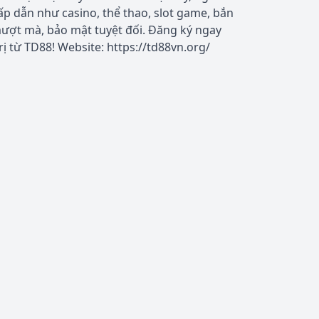
ấp dẫn như casino, thể thao, slot game, bắn
ộ mượt mà, bảo mật tuyệt đối. Đăng ký ngay
 từ TD88! Website: https://td88vn.org/