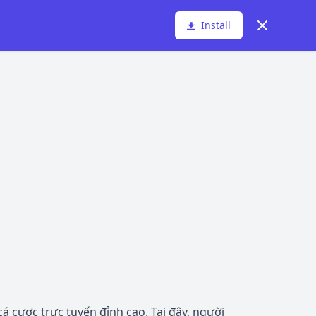
Dismiss
Install
á cược trực tuyến đỉnh cao. Tại đây, người