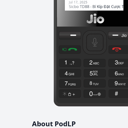
About PodLP