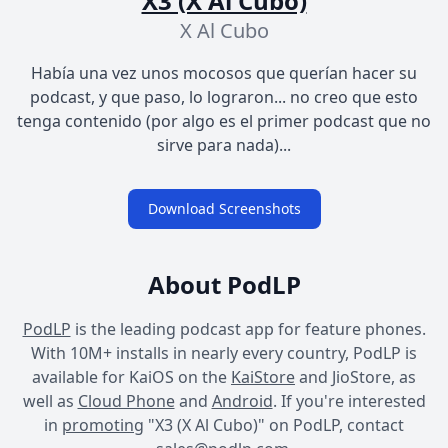
X3 (X Al Cubo)
X Al Cubo
Había una vez unos mocosos que querían hacer su
podcast, y que paso, lo lograron... no creo que esto
tenga contenido (por algo es el primer podcast que no
sirve para nada)...
Download Screenshots
About PodLP
PodLP
is the leading podcast app for feature phones.
With 10M+ installs in nearly every country, PodLP is
available for KaiOS on the
KaiStore
and JioStore, as
well as
Cloud Phone
and
Android
. If you're interested
in
promoting
"X3 (X Al Cubo)" on PodLP, contact